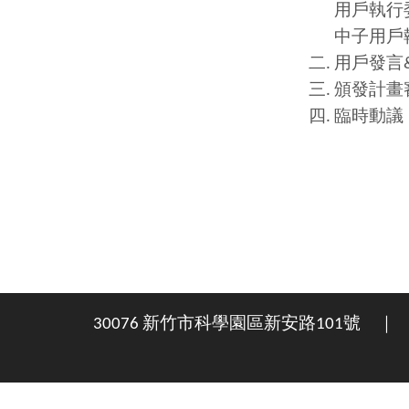
用戶執行
中子用戶
用戶發言
頒發計畫
臨時動議
30076 新竹市科學園區新安路101號 ｜ 電話：