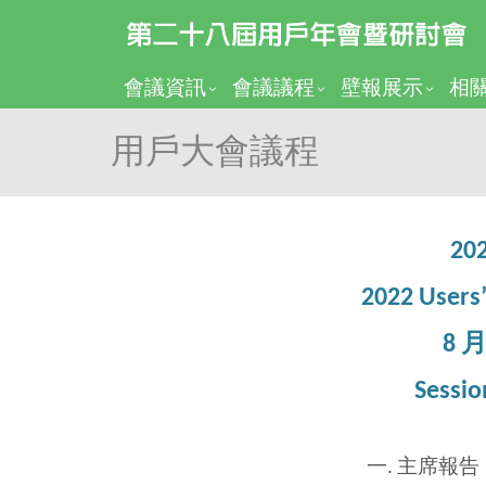
會議資訊
會議議程
壁報展示
相
用戶大會議程
2
2022 Users’
8 月
Sess
主席報告