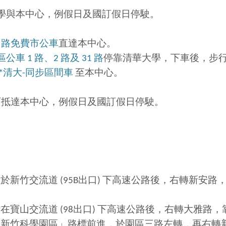
學與本中心，例假日及國訂假日停駛。
1
路免費市公車
直達本中心。
區公車 1
路、
2
路及
31
路
停靠清華大學，下車後，步
*
清大
-
同步區間車
至本中心。
可抵達本中心，例假日及國訂假日停駛。
新竹交流道 (95B出口) 下高速公路後，右轉新安路
在寶山交流道 (98出口) 下高速公路後，右轉大雅路，
「新竹科學園區」路標前進，於園區三路左轉，再右轉