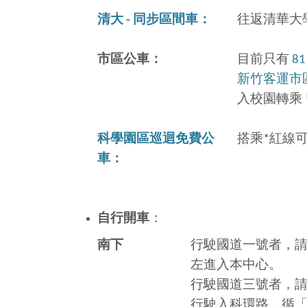
清大 -
同步區間車：
往返清華大
市區公車：
目前只有
8
新竹客運市
入校園轉乘
科學園區巡迴免費公
搭乘*
紅線
車：
自行開車
：
南下
行駛國道一號者，請於
左進入本中心。
行駛國道三號者，請
行駛入科環路，循