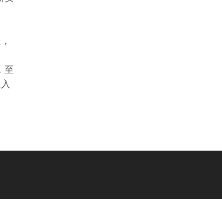
後，
，至
進入
6