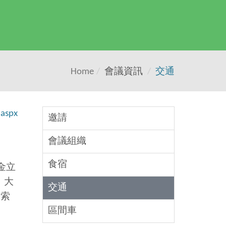
Home
會議資訊
交通
.aspx
邀請
會議組織
食宿
金立
。大
交通
機索
區間車